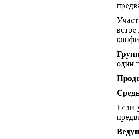
предв
Участ
встр
конфи
Груп
один 
Продо
Средн
Если 
предв
Ведущ