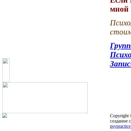
мной 
Псих
стоим
Групп
Психо
Запис
Copyright
создание с
psypractice