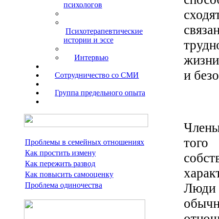
психологов
сходя
связа
Психотерапевтические
истории и эссе
трудн
жизни
Интервью
и без
Сотрудничество со СМИ
Группа предельного опыта
Члены
того
Проблемы в семейных отношениях
Как простить измену
собст
Как пережить развод
харак
Как повысить самооценку
Люди
Проблема одиночества
обычн
отно