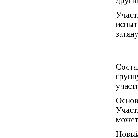
други
Участ
испыт
затян
Соста
групп
участ
Основ
Участ
может
Новый