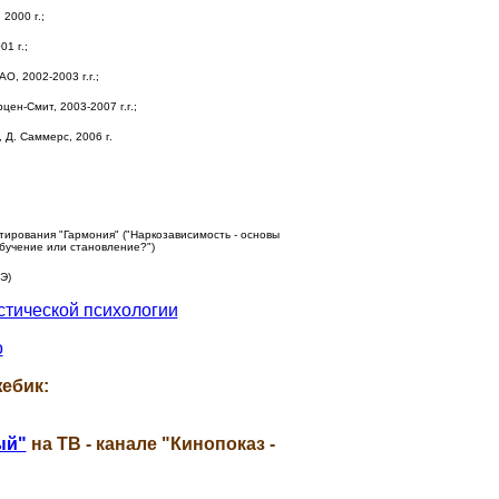
2000 г.;
1 г.;
, 2002-2003 г.г.;
ен-Смит, 2003-2007 г.г.;
Д. Саммерс, 2006 г.
ирования "Гармония" ("Наркозависимость - основы
бучение или становление?")
Э)
стической психологии
о
ебик:
ый"
на ТВ - канале "Кинопоказ -