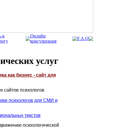
ь к
Онлайн
F.A.Q
логу
консультация
ических услуг
а как бизнес - сайт для
е сайтов психологов
тике психологов для СМИ и
иональных текстов
одвижению психологической