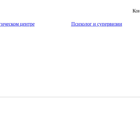
Кон
гическом центре
Психолог и супервизии