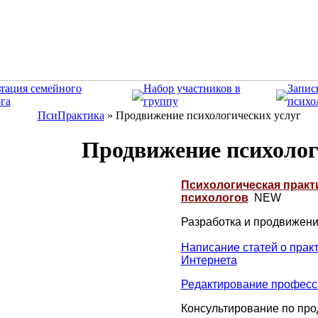
тация семейного
Набор участников в
Запис
га
группу
психо
ПсиПрактика
»
Продвижение психологических услуг
Продвижение психолог
Психологическая практик
психологов
NEW
Разработка и продвижени
Написание статей о прак
Интернета
Редактирование професс
Консультирование по пр