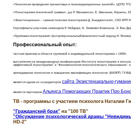
«Технология проведения тренинговых и психокоррекционных занятий», ЦСПО ТГУ, 
«Психотерапия психической травмы», д-р Р. Малькинсон, Е. Школьник, Израиль, 200
«Экзистенциально – гуманистическая психотерапия Д. Бьюдженталя», СЗО ИПП РАО
Сертификаты участника семинаров Р. Нейдера, Б. Зимкевич-Ковальска, Э. Ван Дерц
«Групповая психотерапия» (интерперсональный/межличностный подход И. Ялома), 
Профессиональный опыт:
частная практика в области групповой и индивидуальной психотерапии с 1999г.
выступления на международных конференциях Института психотерапии и консульт
эффективной психотерапии" и "Феноменология психологического образования - о
преподавание психологии и повышение квалификации психологов (БИЭПП, ГУ-ВШ
сайта Экзистенциально-гумани
является одним из со-редакторов
Альянса Помогающих Практик Про Бон
является партнером
ТВ - программы
с участием психолога Наталии Гж
"Гражданский брак"
на "100 TВ"
"Обсуждение психологической драмы "Невидим
HD-2"